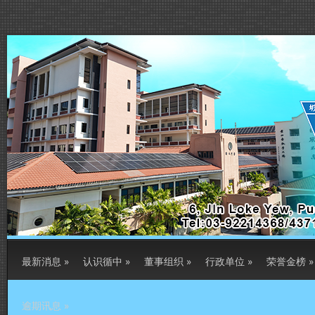
最新消息
»
认识循中
»
董事组织
»
行政单位
»
荣誉金榜
»
逾期讯息
»