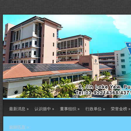
最新消息
»
认识循中
»
董事组织
»
行政单位
»
荣誉金榜
»
逾期讯息
»