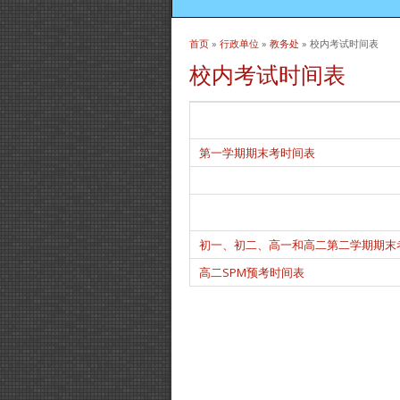
首页
»
行政单位
»
教务处
» 校内考试时间表
当前位置
校内考试时间表
第一学期期末考时间表
初一、初二、高一和高二第二学期期末
高二SPM预考时间表