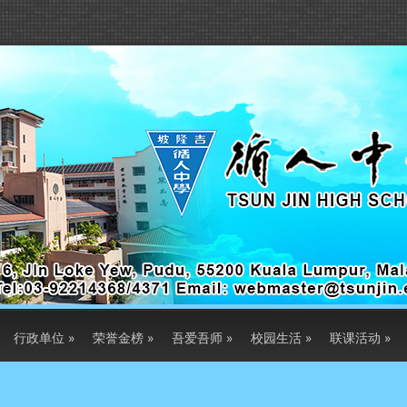
行政单位
»
荣誉金榜
»
吾爱吾师
»
校园生活
»
联课活动
»