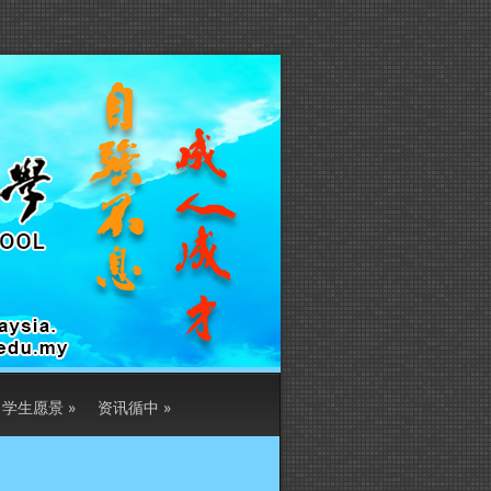
学生愿景
»
资讯循中
»