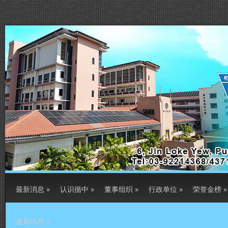
最新消息
»
认识循中
»
董事组织
»
行政单位
»
荣誉金榜
»
逾期讯息
»