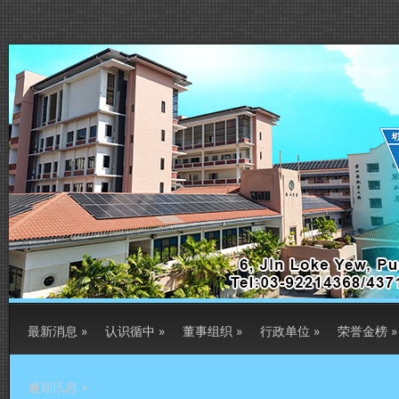
最新消息
»
认识循中
»
董事组织
»
行政单位
»
荣誉金榜
»
逾期讯息
»