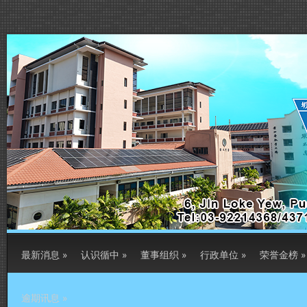
最新消息
»
认识循中
»
董事组织
»
行政单位
»
荣誉金榜
»
逾期讯息
»