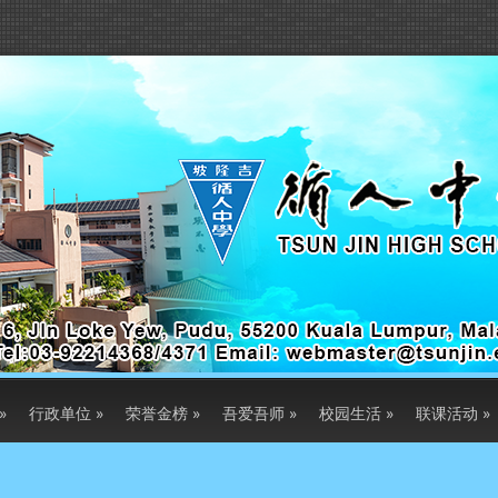
»
行政单位
»
荣誉金榜
»
吾爱吾师
»
校园生活
»
联课活动
»