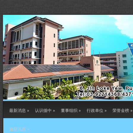
最新消息
»
认识循中
»
董事组织
»
行政单位
»
荣誉金榜
»
逾期讯息
»