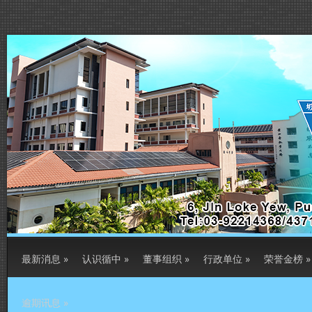
最新消息
»
认识循中
»
董事组织
»
行政单位
»
荣誉金榜
»
逾期讯息
»