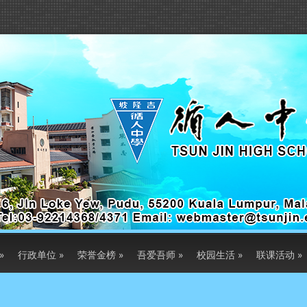
»
行政单位
»
荣誉金榜
»
吾爱吾师
»
校园生活
»
联课活动
»