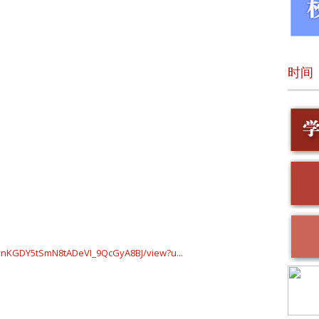
时间
CWynKGDY5tSmN8tADeVI_9QcGyA8BJ/view?u...