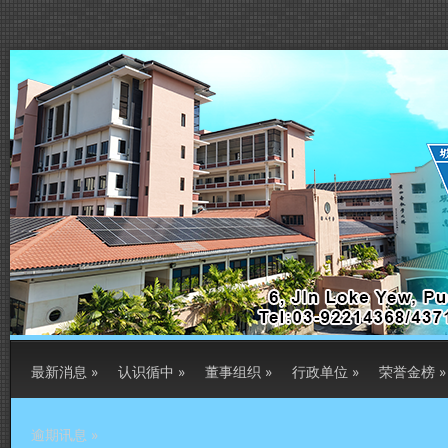
最新消息
»
认识循中
»
董事组织
»
行政单位
»
荣誉金榜
»
逾期讯息
»