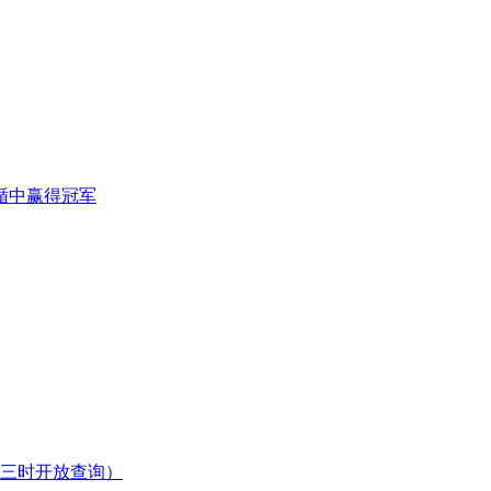
赛循中赢得冠军
下午三时开放查询）