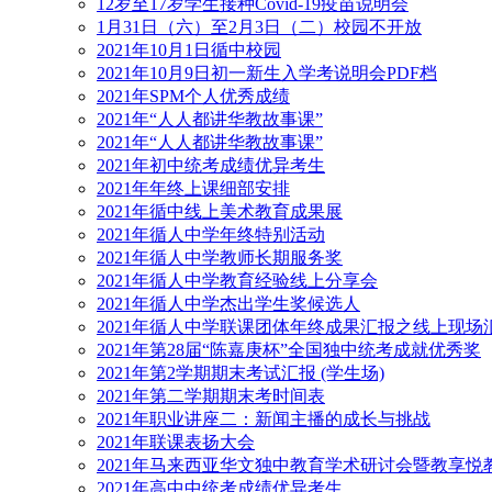
12岁至17岁学生接种Covid-19疫苗说明会
1月31日（六）至2月3日（二）校园不开放
2021年10月1日循中校园
2021年10月9日初一新生入学考说明会PDF档
2021年SPM个人优秀成绩
2021年“人人都讲华教故事课”
2021年“人人都讲华教故事课”
2021年初中统考成绩优异考生
2021年年终上课细部安排
2021年循中线上美术教育成果展
2021年循人中学年终特别活动
2021年循人中学教师长期服务奖
2021年循人中学教育经验线上分享会
2021年循人中学杰出学生奖候选人
2021年循人中学联课团体年终成果汇报之线上现场
2021年第28届“陈嘉庚杯”全国独中统考成就优秀奖
2021年第2学期期末考试汇报 (学生场)
2021年第二学期期末考时间表
2021年职业讲座二：新闻主播的成长与挑战
2021年联课表扬大会
2021年马来西亚华文独中教育学术研讨会暨教享悦
2021年高中中统考成绩优异考生