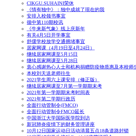
CIKGU.SUHAINI荣休
《情有独中》：独中成就了现在的我
安排入校领书事宜
循中第110期校讯
《牛来新气象》线上庆新年
有关4月5日开学事宜
舒缓学校放学交通拥堵事宜
居家网课（4月19日至4月24日）
继续居家网课至5月15日
继续居家网课至5月28日
衷心感谢热心人士和机构捐赠防疫物质惠及本校师生（
本校刘天送老师往生
2021学生周六上课安排（修正版）
继续居家网课至7月第一学期期末考
2021年第一学期期末考时间表
2021年第二学期行政历
全面行动管制令(FMCO)
全面行动管制令FMCO延长
中国浙江大学国际医学院到访
新冠肺炎疫情下的财务管理讲座
10月12日国家运动日活动清晨五点18条道路封锁