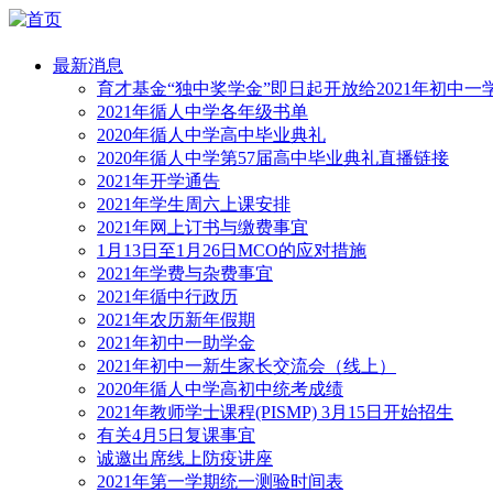
最新消息
育才基金“独中奖学金”即日起开放给2021年初中一
2021年循人中学各年级书单
2020年循人中学高中毕业典礼
2020年循人中学第57届高中毕业典礼直播链接
2021年开学通告
2021年学生周六上课安排
2021年网上订书与缴费事宜
1月13日至1月26日MCO的应对措施
2021年学费与杂费事宜
2021年循中行政历
2021年农历新年假期
2021年初中一助学金
2021年初中一新生家长交流会（线上）
2020年循人中学高初中统考成绩
2021年教师学士课程(PISMP) 3月15日开始招生
有关4月5日复课事宜
诚邀出席线上防疫讲座
2021年第一学期统一测验时间表