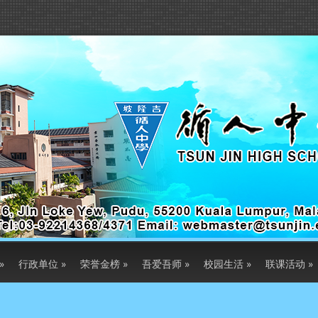
»
行政单位
»
荣誉金榜
»
吾爱吾师
»
校园生活
»
联课活动
»