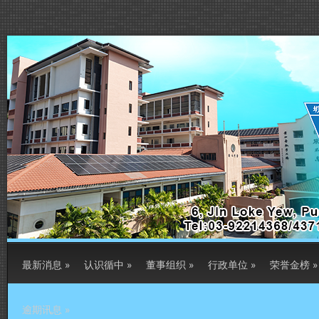
最新消息
»
认识循中
»
董事组织
»
行政单位
»
荣誉金榜
»
逾期讯息
»