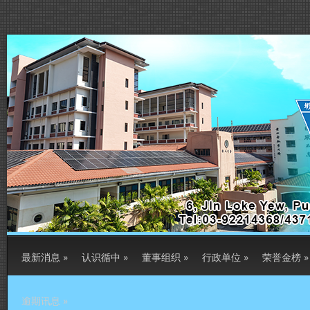
最新消息
»
认识循中
»
董事组织
»
行政单位
»
荣誉金榜
»
逾期讯息
»