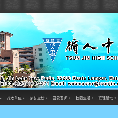
»
行政单位
»
荣誉金榜
»
吾爱吾师
»
校园生活
»
联课活动
»