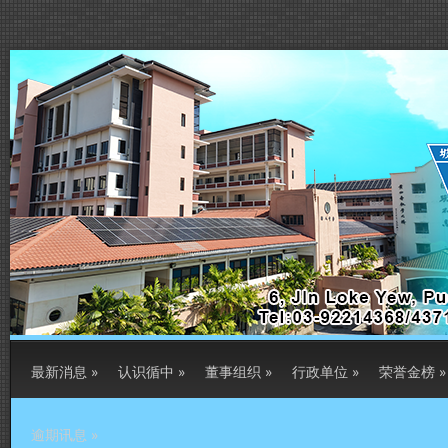
最新消息
»
认识循中
»
董事组织
»
行政单位
»
荣誉金榜
»
逾期讯息
»