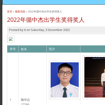
首页
»
最新消息
» 2022年循中杰出学生奖得奖人
当前位置
2022年循中杰出学生奖得奖人
Posted by
it
on
Saturday, 3 December 2022
序号
姓名
照片
1
魏华志
17166