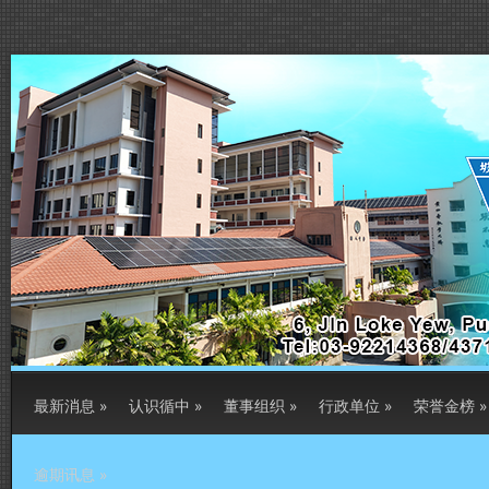
最新消息
»
认识循中
»
董事组织
»
行政单位
»
荣誉金榜
»
逾期讯息
»