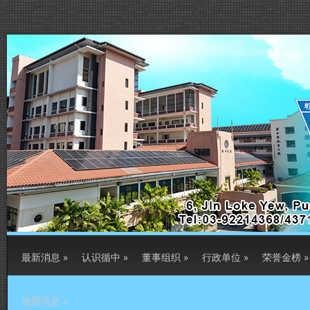
最新消息
»
认识循中
»
董事组织
»
行政单位
»
荣誉金榜
»
逾期讯息
»