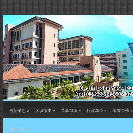
最新消息
»
认识循中
»
董事组织
»
行政单位
»
荣誉金榜
»
逾期讯息
»