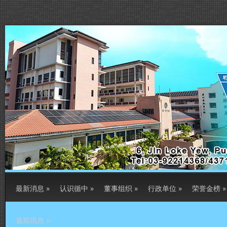
最新消息
»
认识循中
»
董事组织
»
行政单位
»
荣誉金榜
»
逾期讯息
»