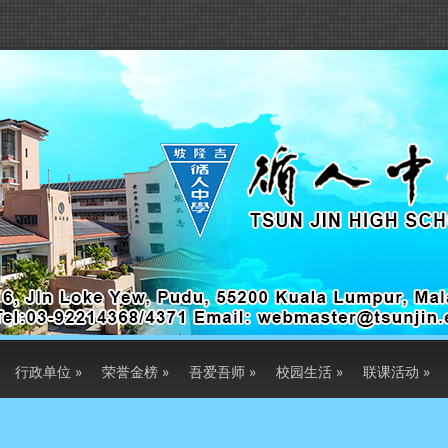
行政单位
»
荣誉金榜
»
吾爱吾师
»
校园生活
»
联课活动
»