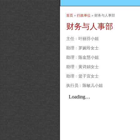
首页
»
行政单位
» 财务与人事部
当前位置
财务与人事部
主任﹕叶丽芬小姐
助理﹕罗婉玲女士
助理﹕陈金慧小姐
助理﹕黄诗娟女士
助理﹕篮子宜女士
执行员﹕陈敏儿小姐