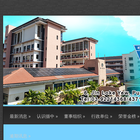
最新消息
»
认识循中
»
董事组织
»
行政单位
»
荣誉金榜
»
逾期讯息
»