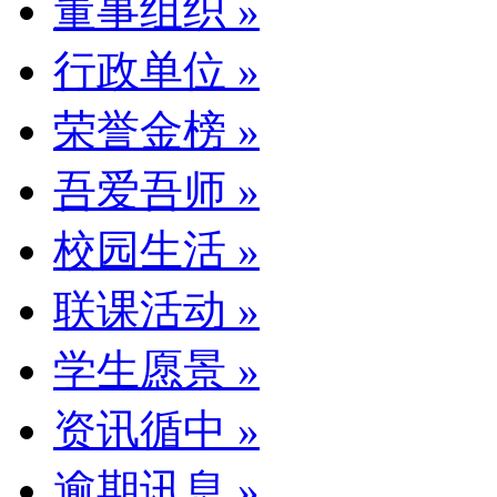
董事组织
»
行政单位
»
荣誉金榜
»
吾爱吾师
»
校园生活
»
联课活动
»
学生愿景
»
资讯循中
»
逾期讯息
»